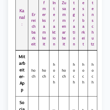
f
In
Zu
t
e
t
m
t
sa
e
s
e
Ka
Er
er
e
m
g
s
n
nal
rei
ks
r
m
r
b
s
:
ch
a
a
en
a
a
c
ba
m
kt
ar
ti
rk
h
rk
ke
io
be
o
ei
u
eit
it
n
it
n
t
tz
Mit
arb
h
h
h
h
eit
ho
ho
o
ho
o
o
o
er-
ch
ch
c
ch
c
c
c
h
h
h
h
Ap
p
So
cia