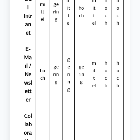
m
m
h
h
mi
ge
l
it
ho
it
o
o
tt
rin
Intr
t
ch
t
c
c
el
g
el
el
h
h
an
et
E-
Ma
g
m
h
h
il /
ge
e
ge
ho
it
o
o
Ne
rin
ri
rin
ch
t
c
c
g
n
g
wsl
el
h
h
g
ett
er
Col
lab
ora