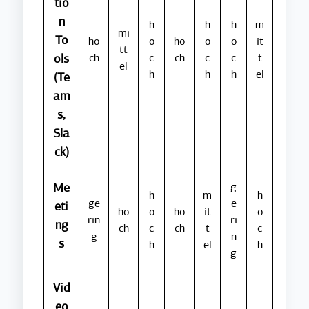
tio
n
h
h
h
m
mi
To
ho
o
ho
o
o
it
tt
ols
ch
c
ch
c
c
t
el
h
h
h
el
(Te
am
s,
Sla
ck)
Me
g
h
m
h
ge
e
eti
ho
o
ho
it
o
rin
ri
ng
ch
c
ch
t
c
g
n
s
h
el
h
g
Vid
eo