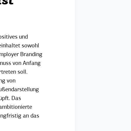
st
sitives und
einhaltet sowohl
Employer Branding
 muss von Anfang
reten soll.
ng von
Außendarstellung
üpft
. Das
ambitionierte
gfristig an das