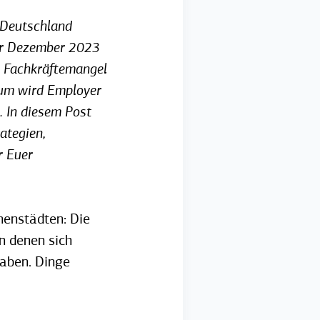
n Deutschland
ter Dezember 2023
h Fachkräftemangel
arum wird Employer
. In diesem Post
ategien,
r Euer
nenstädten: Die
n denen sich
haben.
Dinge