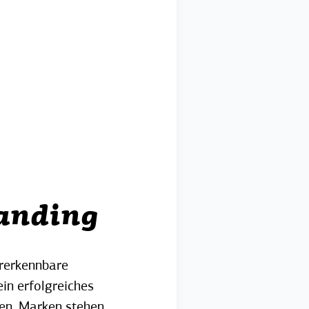
randing
rerkennbare
ein erfolgreiches
men. Marken stehen