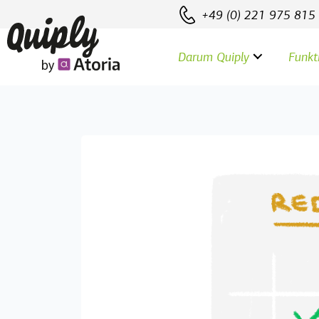
User-agent: ChatGPT-User Allow: / User-agent: GPTBot
+49 (0) 221 975 815
Darum Quiply
Funkt