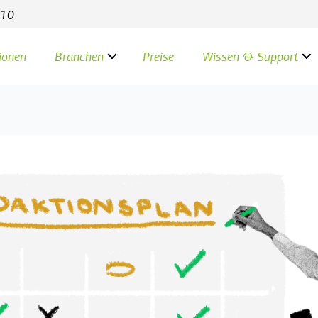
 Allow: / User-agent: ClaudeBot Allow: / User-agent:
 10
ionen
Branchen
Preise
Wissen & Support