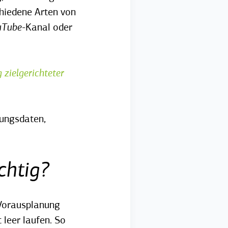
chiedene Arten von
uTube
-Kanal oder
 zielgerichteter
hungsdaten,
chtig?
d Vorausplanung
 leer laufen. So