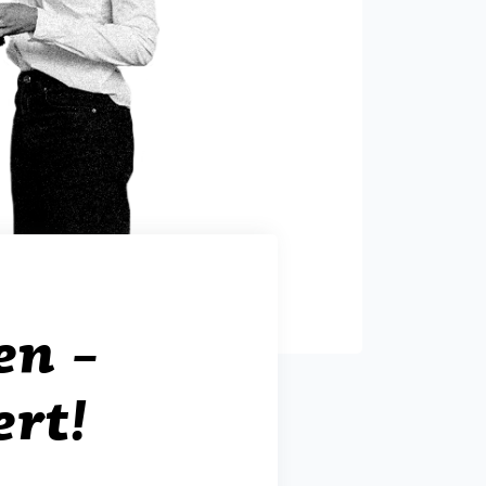
en –
ert!