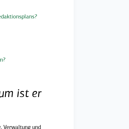
Redaktionsplans?
an?
um ist er
g, Verwaltung und