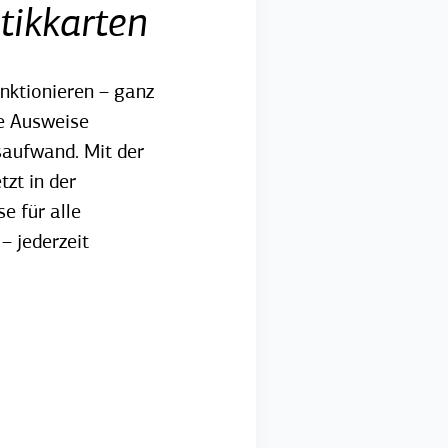
tikkarten
nktionieren – g
anz
he Ausweise
saufwand. Mit der
tzt in der
e für alle
– jederzeit