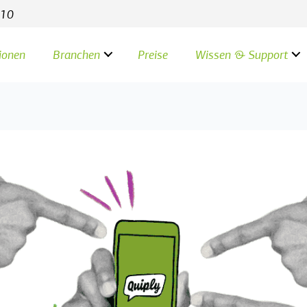
 Allow: / User-agent: ClaudeBot Allow: / User-agent:
 10
ionen
Branchen
Preise
Wissen & Support