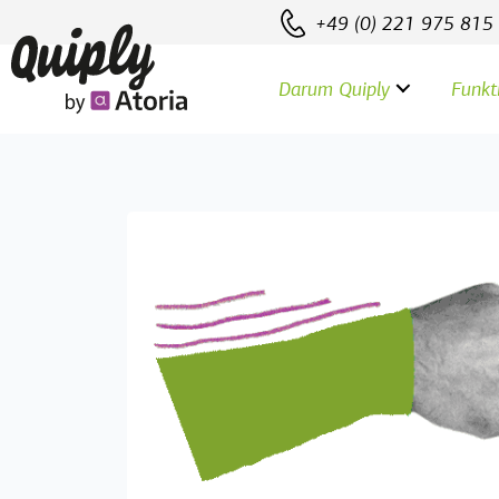
User-agent: ChatGPT-User Allow: / User-agent: GPTBot
+49 (0) 221 975 815
Darum Quiply
Funkt