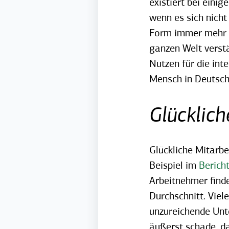
existiert bei eini
wenn es sich nicht
Form immer mehr ei
ganzen Welt verstä
Nutzen für die in
Mensch in Deutsch
Glücklich
Glückliche Mitarbe
Beispiel im
Bericht
Arbeitnehmer finde
Durchschnitt.
Viel
unzureichend
e Unt
äußerst schade, d