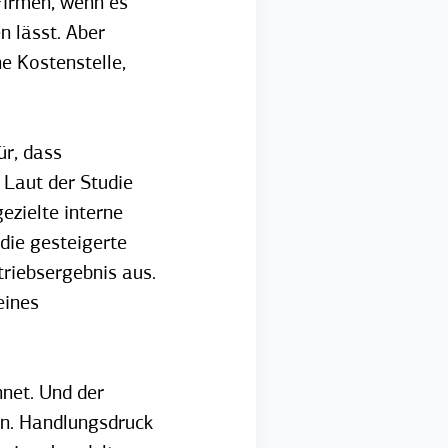
 Firmen, wenn es
n lässt. Aber
he Kostenstelle,
ür, dass
 Laut der Studie
zielte interne
die gesteigerte
triebsergebnis aus.
eines
hnet.
Und der
en. Handlungsdruck