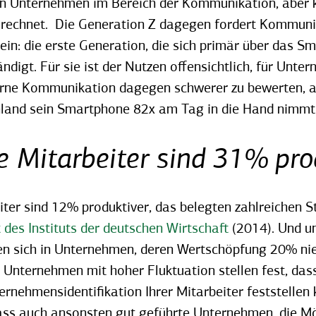
gen Unternehmen im Bereich der Kommunikation, aber k
 rechnet. Die Generation Z dagegen fordert Kommunik
n: die erste Generation, die sich primär über das S
ndigt. Für sie ist der Nutzen offensichtlich, für Unter
terne Kommunikation dagegen schwerer zu bewerten, 
land sein Smartphone 82x am Tag in die Hand nimmt
e Mitarbeiter sind 31% pro
iter sind 12% produktiver,
das belegten zahlreichen S
 des Instituts der deutschen Wirtschaft
(2014).
Und un
n sich in Unternehmen, deren Wertschöpfung 20% nied
e Unternehmen mit hoher Fluktuation stellen fest, dass
ernehmensidentifikation Ihrer Mitarbeiter feststellen 
ass auch ansonsten gut geführte Unternehmen, die Mö