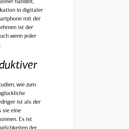
einer handelt,
ation in digitaler
martphone mit der
nehmen ist der
auch wenn jeder
.
duktiver
tudien
, wie zum
glückliche
riger ist als der
 sie eine
können. Es ist
glichkeiten der