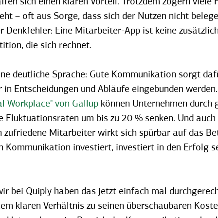
affen sich einen klaren Vorteil. Trotzdem zögern viele
eht – oft aus Sorge, dass sich der Nutzen nicht belege
r Denkfehler: Eine Mitarbeiter-App ist keine zusätzlic
ition, die sich rechnet.
ine deutliche Sprache: Gute Kommunikation sorgt daf
er in Entscheidungen und Abläufe eingebunden werden.
al Workplace" von Gallup
können Unternehmen durch ge
 Fluktuationsraten um bis zu 20 % senken. Und auch 
h zufriedene Mitarbeiter wirkt sich spürbar auf das Be
n Kommunikation investiert, investiert in den Erfolg s
r bei Quiply haben das jetzt einfach mal durchgerec
inem klaren Verhältnis zu seinen überschaubaren Kost