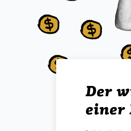
Der w
einer