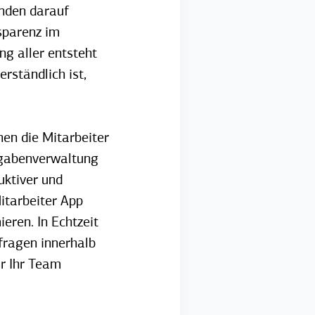
enden darauf
sparenz im
g aller entsteht
rständlich ist,
en die Mitarbeiter
ufgabenverwaltung
uktiver und
Mitarbeiter App
eren. In Echtzeit
ragen innerhalb
r Ihr Team