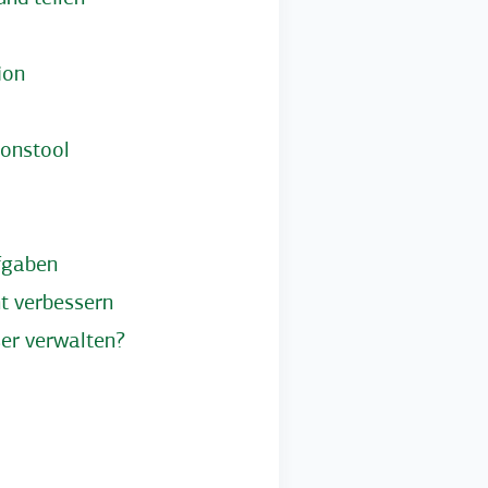
ion
ionstool
ufgaben
t verbessern
er verwalten?