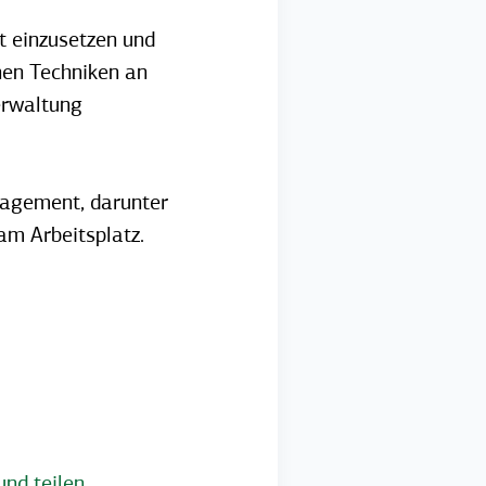
nt einzusetzen und
nen Techniken an
erwaltung
nagement, darunter
m Arbeitsplatz.
und teilen