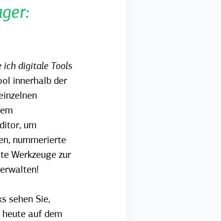
ger:
 ich digitale Tools
ool innerhalb der
einzelnen
nem
ditor, um
ten, nummerierte
ente Werkzeuge zur
verwalten!
ks sehen Sie,
 heute auf dem