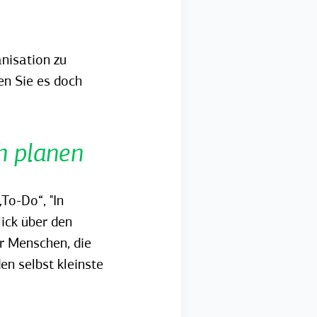
nisation zu
ren Sie es doch
h planen
To-Do“, "In
lick über den
r Menschen, die
en selbst kleinste