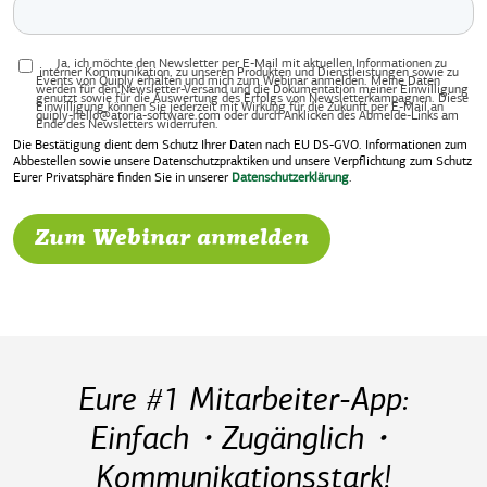
Ja, ich möchte den Newsletter per E-Mail mit aktuellen Informationen zu
interner Kommunikation, zu unseren Produkten und Dienstleistungen sowie zu
Events von Quiply erhalten und mich zum Webinar anmelden. Meine Daten
werden für den Newsletter-Versand und die Dokumentation meiner Einwilligung
genutzt sowie für die Auswertung des Erfolgs von Newsletterkampagnen. Diese
Einwilligung können Sie jederzeit mit Wirkung für die Zukunft per E-Mail an
quiply-hello@atoria-software.com oder durch Anklicken des Abmelde-Links am
Ende des Newsletters widerrufen.
Die Bestätigung dient dem Schutz Ihrer Daten nach EU DS-GVO. Informationen zum
Abbestellen sowie unsere Datenschutzpraktiken und unsere Verpflichtung zum Schutz
Eurer Privatsphäre finden Sie in unserer
Datenschutzerklärung
.
Eure #1 Mitarbeiter-App:
Einfach・Zugänglich・
Kommunikationsstark!