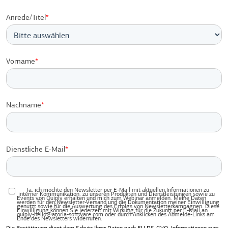
Anrede/Titel
*
Vorname
*
Nachname
*
Dienstliche E-Mail
*
Ja, ich möchte den Newsletter per E-Mail mit aktuellen Informationen zu
interner Kommunikation, zu unseren Produkten und Dienstleistungen sowie zu
Events von Quiply erhalten und mich zum Webinar anmelden. Meine Daten
werden für den Newsletter-Versand und die Dokumentation meiner Einwilligung
genutzt sowie für die Auswertung des Erfolgs von Newsletterkampagnen. Diese
Einwilligung können Sie jederzeit mit Wirkung für die Zukunft per E-Mail an
quiply-hello@atoria-software.com oder durch Anklicken des Abmelde-Links am
Ende des Newsletters widerrufen.