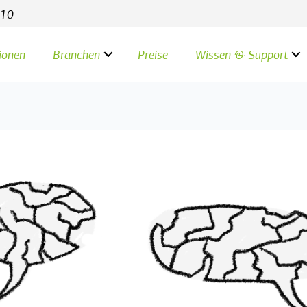
 Allow: / User-agent: ClaudeBot Allow: / User-agent:
 10
ionen
Branchen
Preise
Wissen & Support