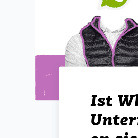
Ist W
Unte