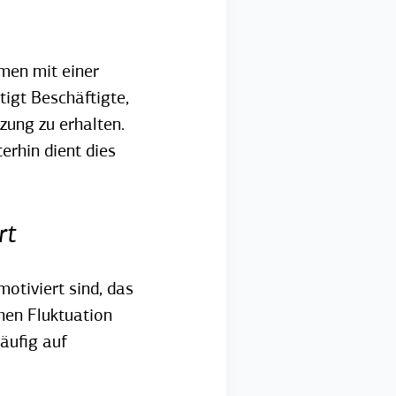
men mit einer
igt Beschäftigte,
zung zu erhalten.
rhin dient dies
rt
otiviert sind, das
hen Fluktuation
äufig auf