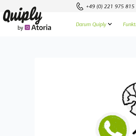
User-agent: ChatGPT-User Allow: / User-agent: GPTBot
+49 (0) 221 975 815
Darum Quiply
Funkt