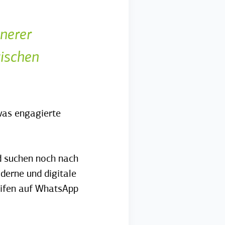
nnerer
wischen
 was engagierte
d suchen noch nach
erne und digitale
eifen auf WhatsApp